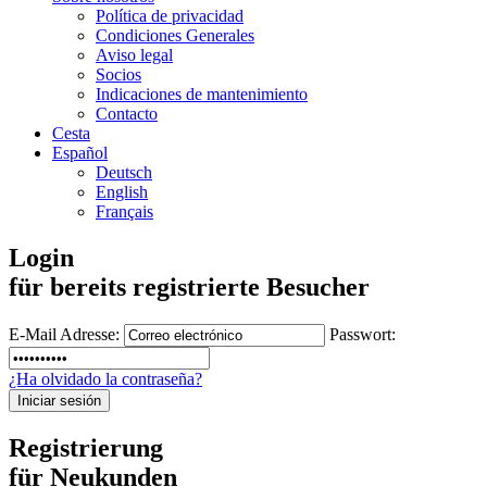
Política de privacidad
Condiciones Generales
Aviso legal
Socios
Indicaciones de mantenimiento
Contacto
Cesta
Español
Deutsch
English
Français
Login
für bereits registrierte Besucher
E-Mail Adresse:
Passwort:
¿Ha olvidado la contraseña?
Registrierung
für Neukunden