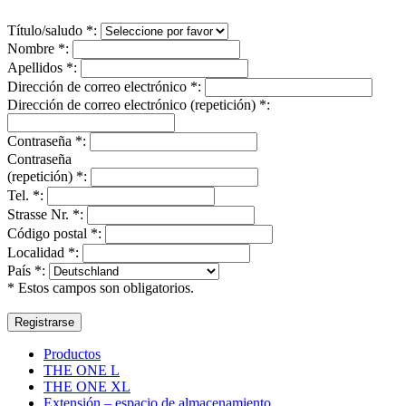
Título/saludo
*
:
Nombre
*
:
Apellidos
*
:
Dirección de correo electrónico
*
:
Dirección de correo electrónico (repetición)
*
:
Contraseña
*
:
Contraseña
(repetición)
*
:
Tel.
*
:
Strasse Nr.
*
:
Código postal
*
:
Localidad
*
:
País
*
:
* Estos campos son obligatorios.
Productos
THE ONE L
THE ONE XL
Extensión – espacio de almacenamiento