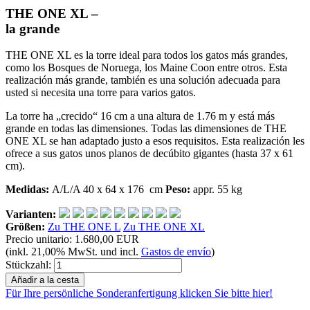
THE ONE XL –
la grande
THE ONE XL es la torre ideal para todos los gatos más grandes,
como los Bosques de Noruega, los Maine Coon entre otros. Esta
realización más grande, también es una solución adecuada para
usted si necesita una torre para varios gatos.
La torre ha „crecido“ 16 cm a una altura de 1.76 m y está más
grande en todas las dimensiones. Todas las dimensiones de THE
ONE XL se han adaptado justo a esos requisitos. Esta realización les
ofrece a sus gatos unos planos de decúbito gigantes (hasta 37 x 61
cm).
Medidas:
A/L/A 40 x 64 x 176 cm
Peso:
appr. 55 kg
Varianten:
Größen:
Zu THE ONE L
Zu THE ONE XL
Precio unitario:
1.680,00 EUR
(inkl. 21,00% MwSt. und incl.
Gastos de envío
)
Stückzahl:
Für Ihre persönliche Sonderanfertigung klicken Sie bitte hier!